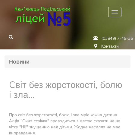
Меню
(03849) 7-49-36
Контакти
Новини
Cвіт без жорстокості, болю
і зла...
Про світ без жорстокості, болю і зла мріє кожна дитина.
Акція "Синя стрічка" проводиться з метою сказати наше
чітке "НІ!" знущанню над дітьми. Жодне насилля не має
виправдання.